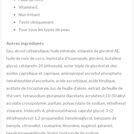
Vitamine E
Non irritant
Testé cliniquement
Pour tous les types de peau
Autres ingrédients
Eau, alcool cétéarylique, huile minérale, stéarate de glycérol AE,
huile de noix de coco, myristate d’isopropyle, glycérol, butylène
glycol, cétéareth-20 (éthoxylé), ester triple de glycérol et des
acides caprylique et caprique, aminopropyl ascorbyl phosphate,
tetrahexyldecyl ascorbate, acide ascorbique, acide férulique,
acétate de tocophéryle, jus de feuille d’aloès, extrait de feuille de
thé vert, tetrasodium glutamate diacetate, acrylates/c10-30 alkyl
acrylate crosspolymer, parfum, polyacrylate de sodium, ethylhexyl
stearate, trideceth-6, phénoxyéthanol, caprylyl glycol, 3-(2-
éthylhexyloxy)-1,2-propanediol, hexylèneglycol, benzoate de
benzyle, citronellol, coumarine, limonène, eugénol, géraniol,
hexylcinnamaldéhyde, linalol, hydroxyde de sodium.