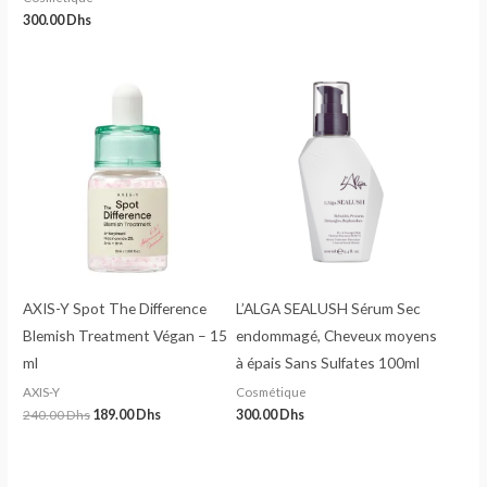
300.00
Dhs
AXIS-Y Spot The Difference
L’ALGA SEALUSH Sérum Sec
Blemish Treatment Végan – 15
endommagé, Cheveux moyens
ml
à épais Sans Sulfates 100ml
AXIS-Y
Cosmétique
240.00
Dhs
189.00
Dhs
300.00
Dhs