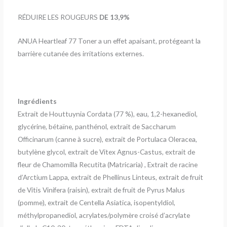
RÉDUIRE LES ROUGEURS
DE 13,9%
ANUA Heartleaf 77 Toner a un effet apaisant, protégeant la
barrière cutanée des irritations externes.
Ingrédients
Extrait de Houttuynia Cordata (77 %), eau, 1,2-hexanediol,
glycérine, bétaïne, panthénol, extrait de Saccharum
Officinarum (canne à sucre), extrait de Portulaca Oleracea,
butylène glycol, extrait de Vitex Agnus-Castus, extrait de
fleur de Chamomilla Recutita (Matricaria) , Extrait de racine
d’Arctium Lappa, extrait de Phellinus Linteus, extrait de fruit
de Vitis Vinifera (raisin), extrait de fruit de Pyrus Malus
(pomme), extrait de Centella Asiatica, isopentyldiol,
méthylpropanediol, acrylates/polymère croisé d’acrylate