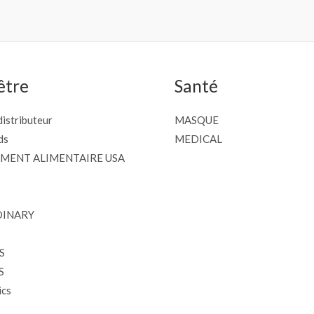
être
Santé
istributeur
MASQUE
ds
MEDICAL
MENT ALIMENTAIRE USA
DINARY
S
S
cs