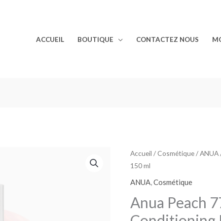
ACCUEIL
BOUTIQUE
CONTACTEZ NOUS
M
quantité
Accueil
/
Cosmétique
/
ANUA
150 ml
de
Anua
ANUA
,
Cosmétique
Peach
Anua Peach 7
77
Conditioning 
Niacin