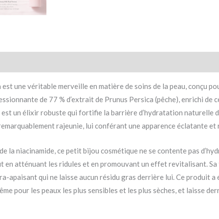
st une véritable merveille en matière de soins de la peau, conçu po
sionnante de 77 % d’extrait de Prunus Persica (pêche), enrichi de cé
t est un élixir robuste qui fortifie la barrière d’hydratation naturell
remarquablement rajeunie, lui conférant une apparence éclatante et r
de la niacinamide, ce petit bijou cosmétique ne se contente pas d’hyd
out en atténuant les ridules et en promouvant un effet revitalisant. Sa
a-apaisant qui ne laisse aucun résidu gras derrière lui. Ce produit a 
me pour les peaux les plus sensibles et les plus sèches, et laisse derriè