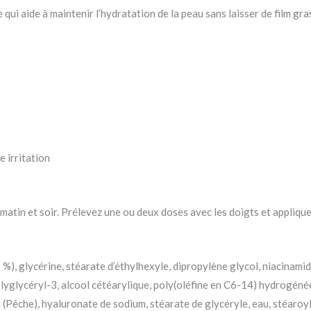
 qui aide à maintenir l’hydratation de la peau sans laisser de film gra
e irritation
matin et soir. Prélevez une ou deux doses avec les doigts et appliquez
 %), glycérine, stéarate d’éthylhexyle, dipropylène glycol, niacinami
lyglycéryl-3, alcool cétéarylique, poly(oléfine en C6-14) hydrogénée
a (Pêche), hyaluronate de sodium, stéarate de glycéryle, eau, stéaro