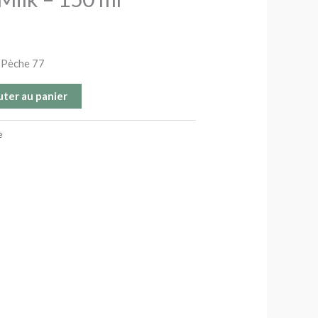
e Pèche 77
uter au panier
e