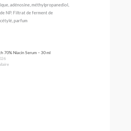
ique, adénosine, méthylpropanediol,
de NP. Filtrat de ferment de
acétylé, parfum
h 70% Niacin Serum – 30 ml
026
ilaire