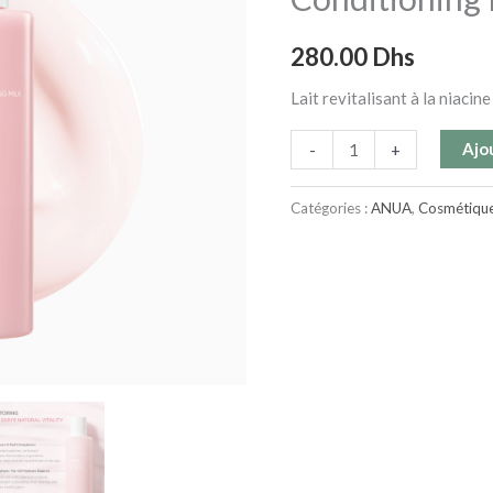
Conditioning
280.00
Dhs
Milk
-
Lait revitalisant à la niacin
150
ml
Ajo
-
+
Catégories :
ANUA
,
Cosmétiqu