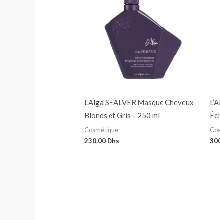
L’Alga SEALVER Masque Cheveux
L’
Blonds et Gris – 250 ml
Éc
Cosmétique
Cos
230.00
Dhs
30