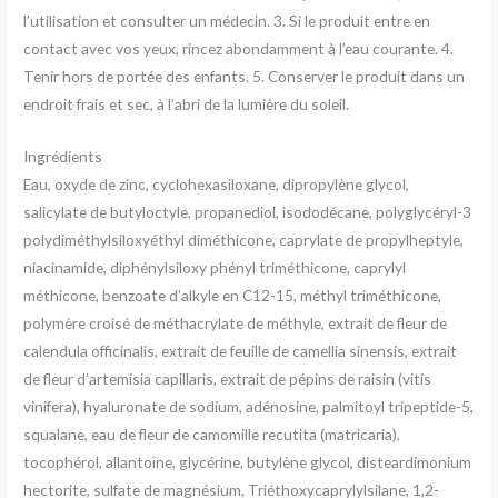
l’utilisation et consulter un médecin. 3. Si le produit entre en
contact avec vos yeux, rincez abondamment à l’eau courante. 4.
Tenir hors de portée des enfants. 5. Conserver le produit dans un
endroit frais et sec, à l’abri de la lumière du soleil.
Ingrédients
Eau, oxyde de zinc, cyclohexasiloxane, dipropylène glycol,
salicylate de butyloctyle, propanediol, isododécane, polyglycéryl-3
polydiméthylsiloxyéthyl diméthicone, caprylate de propylheptyle,
niacinamide, diphénylsiloxy phényl triméthicone, caprylyl
méthicone, benzoate d’alkyle en C12-15, méthyl triméthicone,
polymère croisé de méthacrylate de méthyle, extrait de fleur de
calendula officinalis, extrait de feuille de camellia sinensis, extrait
de fleur d’artemisia capillaris, extrait de pépins de raisin (vitis
vinifera), hyaluronate de sodium, adénosine, palmitoyl tripeptide-5,
squalane, eau de fleur de camomille recutita (matricaria),
tocophérol, allantoïne, glycérine, butylène glycol, disteardimonium
hectorite, sulfate de magnésium, Triéthoxycaprylylsilane, 1,2-