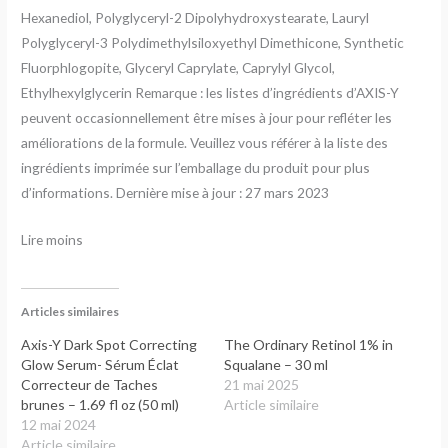
Hexanediol, Polyglyceryl-2 Dipolyhydroxystearate, Lauryl
Polyglyceryl-3 Polydimethylsiloxyethyl Dimethicone, Synthetic
Fluorphlogopite, Glyceryl Caprylate, Caprylyl Glycol,
Ethylhexylglycerin Remarque : les listes d’ingrédients d’AXIS-Y
peuvent occasionnellement être mises à jour pour refléter les
améliorations de la formule. Veuillez vous référer à la liste des
ingrédients imprimée sur l’emballage du produit pour plus
d’informations. Dernière mise à jour : 27 mars 2023
Lire moins
Articles similaires
Axis-Y Dark Spot Correcting
The Ordinary Retinol 1% in
Glow Serum- Sérum Éclat
Squalane – 30 ml
Correcteur de Taches
21 mai 2025
brunes – 1.69 fl oz (50 ml)
Article similaire
12 mai 2024
Article similaire