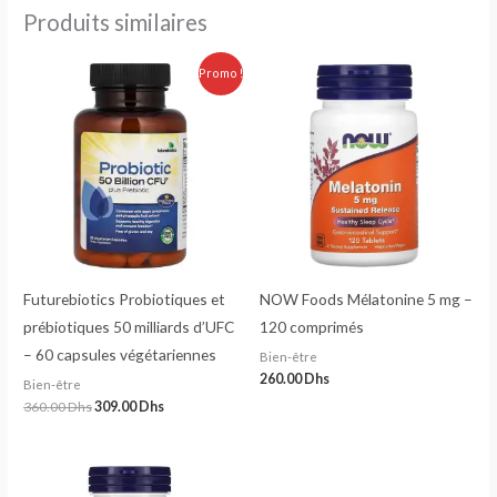
Produits similaires
Le
Le
Promo !
prix
prix
initial
actuel
était :
est :
360.00 Dhs.
309.00 Dhs.
Futurebiotics Probiotiques et
NOW Foods Mélatonine 5 mg –
prébiotiques 50 milliards d’UFC
120 comprimés
– 60 capsules végétariennes
Bien-être
260.00
Dhs
Bien-être
360.00
Dhs
309.00
Dhs