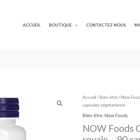
ACCUEIL
BOUTIQUE
CONTACTEZ NOUS
M
Accueil
/
Bien-être
/
Now Foo
capsules végétarienne
Bien-être
,
Now Foods
NOW Foods Gi
royale – 90 c