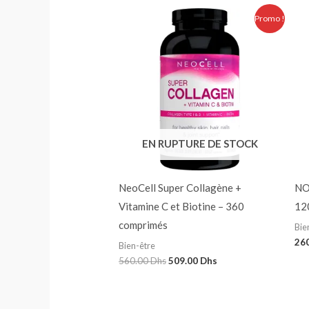
Le
Le
Promo !
prix
prix
initial
actuel
était :
est :
560.00 Dhs.
509.00 Dhs.
EN RUPTURE DE STOCK
NeoCell Super Collagène +
NO
Vitamine C et Biotine – 360
12
comprimés
Bie
26
Bien-être
560.00
Dhs
509.00
Dhs