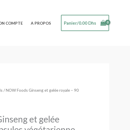
Panier/
0.00
Dhs
ON COMPTE
A PROPOS
ds
/ NOW Foods Ginseng et gelée royale – 90
nseng et gelée
apsules végétarienne