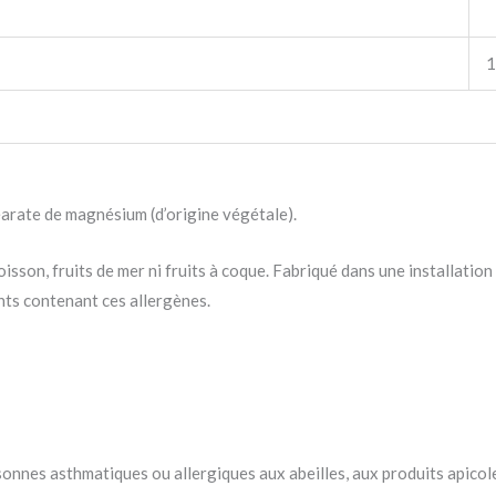
1
éarate de magnésium (d’origine végétale).
 poisson, fruits de mer ni fruits à coque. Fabriqué dans une installati
ents contenant ces allergènes.
nnes asthmatiques ou allergiques aux abeilles, aux produits apicoles 