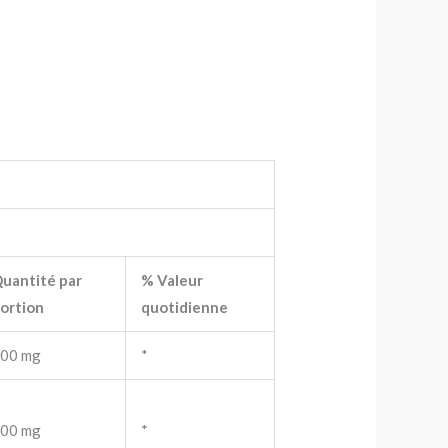
uantité par
% Valeur
ortion
quotidienne
00 mg
*
00 mg
*