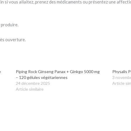
n si vous allaitez, prenez des médicaments ou présentez une affecti
 produire.
rès ouverture.
e
Piping Rock Ginseng Panax + Ginkgo 5000 mg
Physalis P
– 120 gélules végétariennes
3 novemb
24 décembre 2025
Article sim
Article similaire