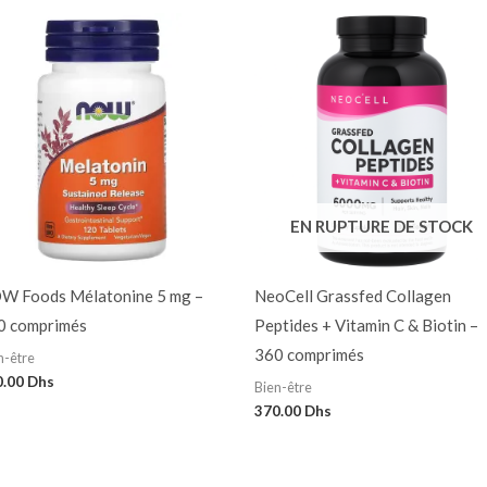
EN RUPTURE DE STOCK
W Foods Mélatonine 5 mg –
NeoCell Grassfed Collagen
0 comprimés
Peptides + Vitamin C & Biotin –
360 comprimés
n-être
0.00
Dhs
Bien-être
370.00
Dhs