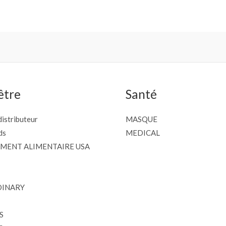
être
Santé
istributeur
MASQUE
ds
MEDICAL
MENT ALIMENTAIRE USA
DINARY
S