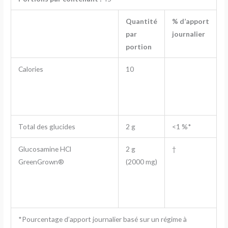
Quantité
% d’apport
par
journalier
portion
Calories
10
Total des glucides
2 g
<1 %*
Glucosamine HCl
2 g
†
GreenGrown®
(2000 mg)
*Pourcentage d’apport journalier basé sur un régime à