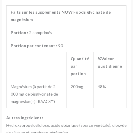
Faits sur les suppléments NOW Foods glycinate de
magnésium
Portion :
2 comprimés
Portion par contenant :
90
Quantité
%Valeur
par
quotidienne
portion
Magnésium (à partir de 2
200mg
48%
000 mg de bisglycinate de
magnésium) (TRAACS™)
Autres ingrédients
Hydroxypropylcellulose, acide stéarique (source végétale), dioxyde
de silicium et enrobage végétarien.