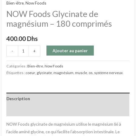
Bien-être
,
Now Foods
NOW Foods Glycinate de
magnésium – 180 comprimés
400.00
Dhs
Ajouter au panier
-
+
Catégories :
Bien-être
,
Now Foods
Étiquettes :
coeur
,
glycinate
,
magnésium
,
muscle
,
os
,
système nerveux
Description
Avis (0)
NOW Foods glycinate de magnésium utilise le magnésium lié à
l’acide aminé glycine, ce qui facilite l’absorption intestinale. Le