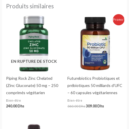
Produits similaires
Le
Le
Promo !
prix
prix
initial
actuel
était :
est :
360.00 Dhs.
309.00 Dhs.
EN RUPTURE DE STOCK
Piping Rock Zinc Chelated
Futurebiotics Probiotiques et
(Zinc Gluconate) 50 mg – 250
prébiotiques 50 milliards d’UFC
comprimés végétarien
– 60 capsules végétariennes
Bien-être
Bien-être
240.00
Dhs
360.00
Dhs
309.00
Dhs