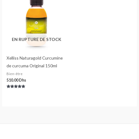
EN RUPTURE DE STOCK
Xelliss Naturagold Curcumine
de curcuma Original 150ml
Bien-être
510.00
Dhs
Note
5.00
sur 5