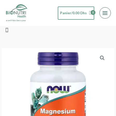
Aller
au
Panier/
0.00
Dhs
contenu
Rechercher