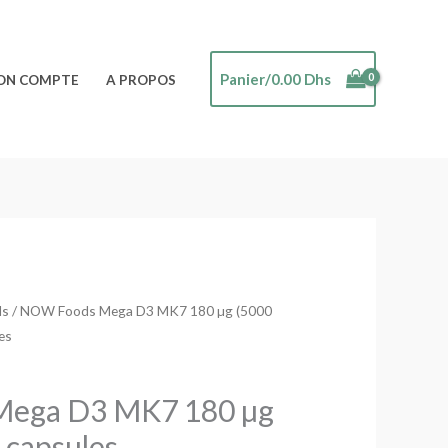
Panier/
0.00
Dhs
ON COMPTE
A PROPOS
ds
/ NOW Foods Mega D3 MK7 180 µg (5000
es
ega D3 MK7 180 µg
 capsules