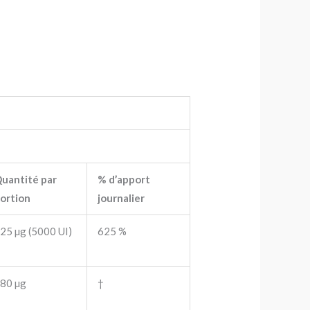
uantité par
% d’apport
ortion
journalier
25 µg (5000 UI)
625 %
80 µg
†