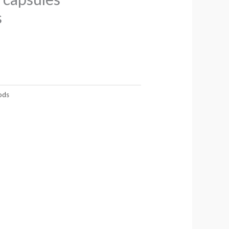
s
ods