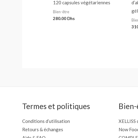
120 capsules végétariennes
d’a
gél
Bien-être
280.00
Dhs
Bie
31
Termes et politiques
Bien-
Conditions d’utilisation
XELLISS d
Retours & échanges
Now Foo
Aide & FAQ
COMPLE