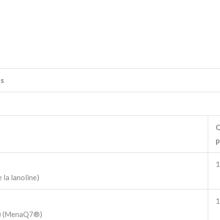
s
Q
p
1
 la lanoline)
1
7) (MenaQ7®)