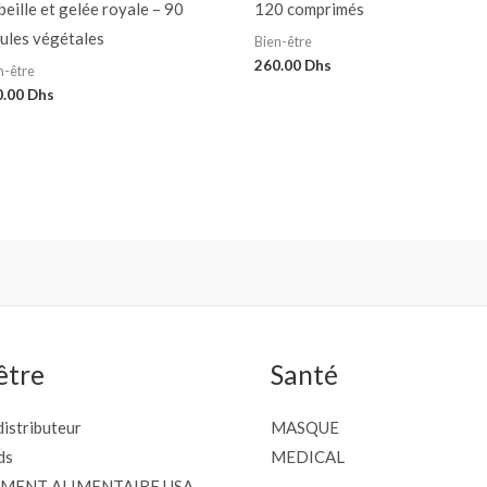
beille et gelée royale – 90
120 comprimés
ules végétales
Bien-être
260.00
Dhs
n-être
0.00
Dhs
être
Santé
istributeur
MASQUE
ds
MEDICAL
MENT ALIMENTAIRE USA