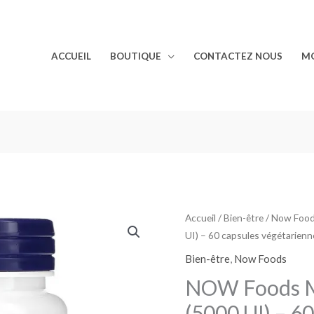
ACCUEIL
BOUTIQUE
CONTACTEZ NOUS
M
Accueil
/
Bien-être
/
Now Foo
UI) – 60 capsules végétarienn
Bien-être
,
Now Foods
NOW Foods M
(5000 UI) – 60