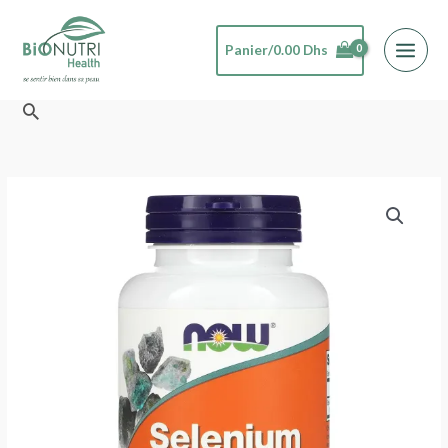
Aller
au
Panier/
0.00
Dhs
contenu
Rechercher