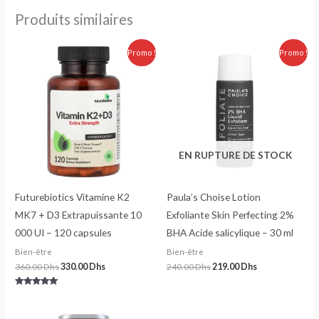
Produits similaires
Le
Le
Le
Le
Promo !
Promo !
prix
prix
prix
prix
initial
actuel
initial
actuel
était :
est :
était :
est :
360.00 Dhs.
330.00 Dhs.
240.00 Dhs.
219.00 Dhs.
EN RUPTURE DE STOCK
Futurebiotics Vitamine K2
Paula’s Choise Lotion
MK7 + D3 Extrapuissante 10
Exfoliante Skin Perfecting 2%
000 UI – 120 capsules
BHA Acide salicylique – 30 ml
Bien-être
Bien-être
360.00
Dhs
330.00
Dhs
240.00
Dhs
219.00
Dhs
Note
5.00
sur 5