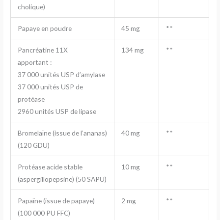
cholique)
Papaye en poudre
45 mg
**
Pancréatine 11X
134 mg
**
apportant :
37 000 unités USP d’amylase
37 000 unités USP de
protéase
2960 unités USP de lipase
Bromelaïne (issue de l’ananas)
40 mg
**
(120 GDU)
Protéase acide stable
10 mg
**
(aspergillopepsine) (50 SAPU)
Papaïne (issue de papaye)
2 mg
**
(100 000 PU FFC)