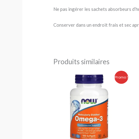
Ne pas ingérer les sachets absorbeurs d’h
Conserver dans un endroit frais et sec ap
Produits similaires
Le
Le
Promo !
prix
prix
initial
actuel
était :
est :
250.00 Dhs.
209.00 Dhs.