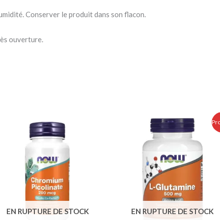
umidité. Conserver le produit dans son flacon.
rès ouverture.
Le
Le
Pr
prix
prix
initial
actuel
était :
est :
270.00 Dhs.
240.00 Dhs
EN RUPTURE DE STOCK
EN RUPTURE DE STOCK