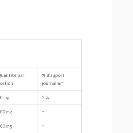
uantité par
% d’apport
ortion
journalier*
0 mg
2 %
00 mg
†
00 mg
†