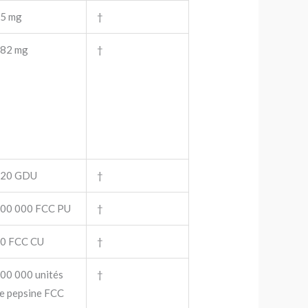
5 mg
†
82 mg
†
120 GDU
†
00 000 FCC PU
†
0 FCC CU
†
00 000 unités
†
e pepsine FCC