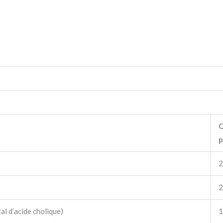
Q
p
2
2
tal d’acide cholique)
1