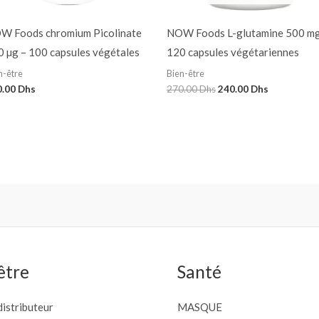
W Foods chromium Picolinate
NOW Foods L-glutamine 500 mg
0 µg – 100 capsules végétales
120 capsules végétariennes
n-être
Bien-être
0.00
Dhs
270.00
Dhs
240.00
Dhs
être
Santé
istributeur
MASQUE