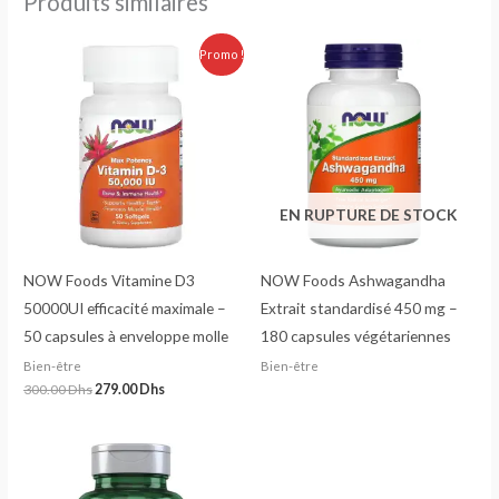
Produits similaires
Le
Le
Promo !
prix
prix
initial
actuel
était :
est :
300.00 Dhs.
279.00 Dhs.
EN RUPTURE DE STOCK
NOW Foods Vitamine D3
NOW Foods Ashwagandha
50000UI efficacité maximale –
Extrait standardisé 450 mg –
50 capsules à enveloppe molle
180 capsules végétariennes
Bien-être
Bien-être
300.00
Dhs
279.00
Dhs