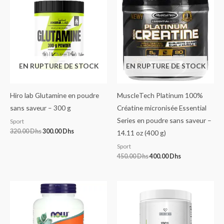
initial
actuel
initial
actuel
était :
est :
était :
est :
320.00 Dhs.
300.00 Dhs.
450.00 Dhs.
400.00 Dhs.
EN RUPTURE DE STOCK
EN RUPTURE DE STOCK
Hiro lab Glutamine en poudre
MuscleTech Platinum 100%
sans saveur – 300 g
Créatine micronisée Essential
Series en poudre sans saveur –
Sport
320.00
Dhs
300.00
Dhs
14.11 oz (400 g)
Sport
450.00
Dhs
400.00
Dhs