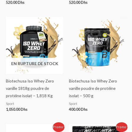
520.00
Dhs
520.00
Dhs
EN RUPTURE DE STOCK
Biotechusa Iso Whey Zero
Biotechusa Iso Whey Zero
vanille 1818g poudre de
vanille poudre de protéine
protéine isolat – 1,818 Kg
isolat – 500 g
Sport
Sport
1,050.00
Dhs
400.00
Dhs
Le
Le
Le
Le
Promo !
Promo !
prix
prix
prix
prix