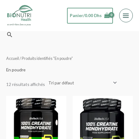
Aller
au
Panier/
0.00
Dhs
contenu
Rechercher
Accueil
/ Produits identifiés “En poudre”
En poudre
12 résultats affichés