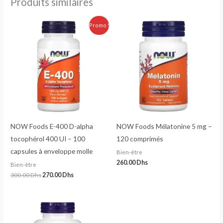
Produits similaires
Le
Le
Promo !
prix
prix
initial
actuel
était :
est :
300.00 Dhs.
270.00 Dhs.
NOW Foods E-400 D-alpha
NOW Foods Mélatonine 5 mg –
tocophérol 400 UI – 100
120 comprimés
capsules à enveloppe molle
Bien-être
260.00
Dhs
Bien-être
300.00
Dhs
270.00
Dhs