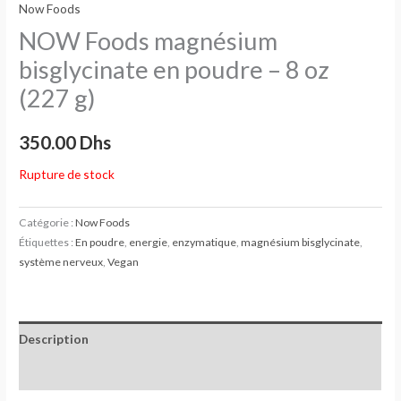
Now Foods
NOW Foods magnésium
bisglycinate en poudre – 8 oz
(227 g)
350.00
Dhs
Rupture de stock
Catégorie :
Now Foods
Étiquettes :
En poudre
,
energie
,
enzymatique
,
magnésium bisglycinate
,
système nerveux
,
Vegan
Description
Avis (0)