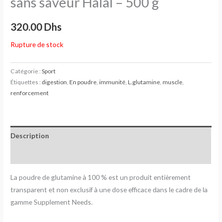
sans saveur Halal – 500 g
320.00
Dhs
Rupture de stock
Catégorie :
Sport
Étiquettes :
digestion
,
En poudre
,
immunité
,
L.glutamine
,
muscle
,
renforcement
Description
Avis (0)
La poudre de glutamine à 100 % est un produit entièrement
transparent et non exclusif à une dose efficace dans le cadre de la
gamme Supplement Needs
.