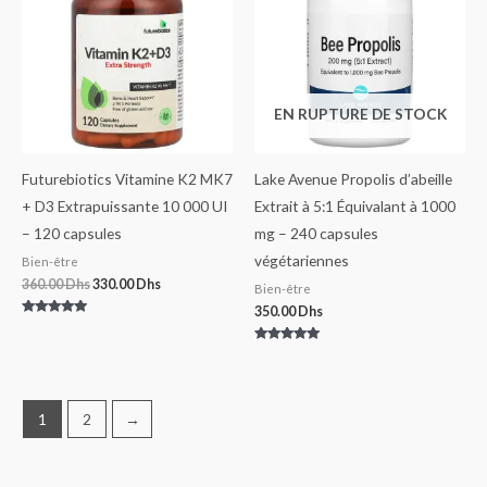
était :
est :
360.00 Dhs.
330.00 Dhs.
EN RUPTURE DE STOCK
Futurebiotics Vitamine K2 MK7
Lake Avenue Propolis d’abeille
+ D3 Extrapuissante 10 000 UI
Extrait à 5:1 Équivalant à 1000
– 120 capsules
mg – 240 capsules
végétariennes
Bien-être
360.00
Dhs
330.00
Dhs
Bien-être
350.00
Dhs
Note
5.00
sur 5
Note
5.00
sur 5
1
2
→