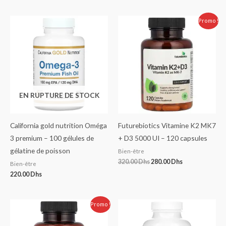
Note
5.00
sur 5
Le
Le
Promo !
prix
prix
initial
actuel
était :
est :
320.00 Dhs.
280.00 Dhs.
EN RUPTURE DE STOCK
California gold nutrition Oméga
Futurebiotics Vitamine K2 MK7
3 premium – 100 gélules de
+ D3 5000 UI – 120 capsules
gélatine de poisson
Bien-être
320.00
Dhs
280.00
Dhs
Bien-être
220.00
Dhs
Le
Le
Promo !
prix
prix
initial
actuel