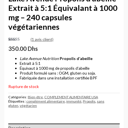
Extrait à 5:1 Équivalant à 1000
mg – 240 capsules
végétariennes
(
1
avis client)
Noté
1
5.00
350.00
Dhs
sur 5 basé
sur
notation
client
Lake Avenue Nutrition
Propolis d’abeille
Extrait à 5:1
Équivaut à 1000 mg de propolis d’abeille
Produit formulé sans : OGM, gluten ou soja.
Fabriquée dans une installation certifiée BPF
Rupture de stock
Catégories :
Bien-être
,
COMPLEMENT ALIMENTAIRE USA
Étiquettes :
complément alimentaire
,
immunité
,
Propolis
,
sans
gluten
,
végétarien
Description