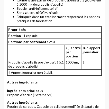
Contient de l’extrait de propolis d’abeille à 5:1 (équivalent
à 1000 mg de propolis d’abeille)
Soutien anti-inflammatoire*
Sans gluten, ni OGM, ni soja
Fabriquée dans un établissement respectant les bonnes
pratiques de fabrication
Propriétés
Portion :
1 capsule
Portions par contenant :
240
Quantité
% d’apport
par
journalier
portion
Propolis d’abeille (issue d’extrait à 5:1
1000 mg
†
de propolis d’abeille)
† Apport journalier non établi.
Autres ingrédients
Ingrédients principaux
Propolis d’abeille (Extrait à 5:1)
Autres ingrédients
Poudre de caroube, Capsule de cellulose modifiée, Stéarate de