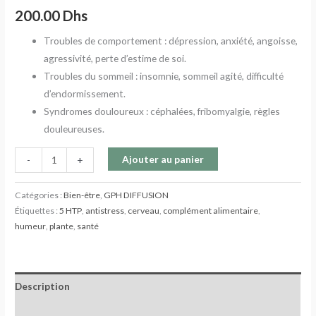
200.00
Dhs
Troubles de comportement : dépression, anxiété, angoisse,
agressivité, perte d’estime de soi.
Troubles du sommeil : insomnie, sommeil agité, difficulté
d’endormissement.
Syndromes douloureux : céphalées, fribomyalgie, règles
douleureuses.
Ajouter au panier
-
+
Catégories :
Bien-être
,
GPH DIFFUSION
Étiquettes :
5 HTP
,
antistress
,
cerveau
,
complément alimentaire
,
humeur
,
plante
,
santé
Description
Avis (0)