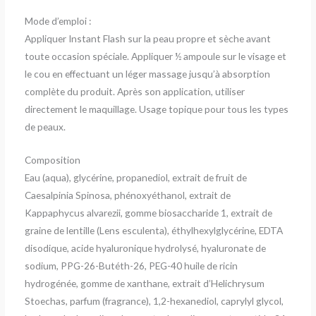
Mode d’emploi :
Appliquer Instant Flash sur la peau propre et sèche avant
toute occasion spéciale. Appliquer ½ ampoule sur le visage et
le cou en effectuant un léger massage jusqu’à absorption
complète du produit. Après son application, utiliser
directement le maquillage. Usage topique pour tous les types
de peaux.
Composition
Eau (aqua), glycérine, propanediol, extrait de fruit de
Caesalpinia Spinosa, phénoxyéthanol, extrait de
Kappaphycus alvarezii, gomme biosaccharide 1, extrait de
graine de lentille (Lens esculenta), éthylhexylglycérine, EDTA
disodique, acide hyaluronique hydrolysé, hyaluronate de
sodium, PPG-26-Butéth-26, PEG-40 huile de ricin
hydrogénée, gomme de xanthane, extrait d’Helichrysum
Stoechas, parfum (fragrance), 1,2-hexanediol, caprylyl glycol,