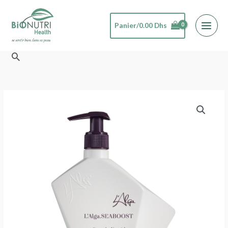
Aller
au
Panier/
0.00
Dhs
contenu
Rechercher
quantité
de
L'Alga
SEABOOST
Après-
shampoing
cheveux
sec
et
abimer
-