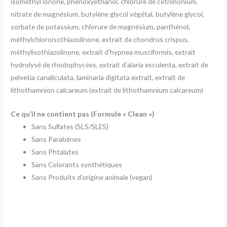
isométhyl ionone, phénoxyéthanol, chlorure de cétrimonium,
nitrate de magnésium, butylène glycol végétal, butylène glycol,
sorbate de potassium, chlorure de magnésium, panthénol,
méthylchloroisothiazolinone, extrait de chondrus crispus,
méthylisothiazolinone, extrait d’hypnea musciformis, extrait
hydrolysé de rhodophycées, extrait d’alaria esculenta, extrait de
pelvetia canaliculata, laminaria digitata extrait, extrait de
lithothamnion calcareum (extrait de lithothamnium calcareum)
Ce qu’il ne contient pas (Formule « Clean »)
Sans Sulfates (SLS/SLES)
Sans Parabènes
Sans Phtalates
Sans Colorants synthétiques
Sans Produits d’origine animale (vegan)