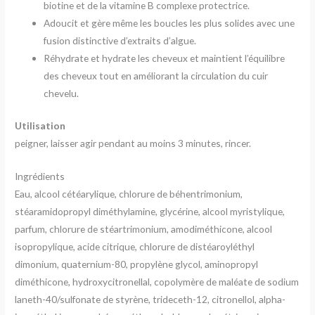
biotine et de la vitamine B complexe protectrice.
Adoucit et gère même les boucles les plus solides avec une
fusion distinctive d’extraits d’algue.
Réhydrate et hydrate les cheveux et maintient l’équilibre
des cheveux tout en améliorant la circulation du cuir
chevelu.
Utilisation
peigner, laisser agir pendant au moins 3 minutes, rincer.
Ingrédients
Eau, alcool cétéarylique, chlorure de béhentrimonium,
stéaramidopropyl diméthylamine, glycérine, alcool myristylique,
parfum, chlorure de stéartrimonium, amodiméthicone, alcool
isopropylique, acide citrique, chlorure de distéaroyléthyl
dimonium, quaternium-80, propylène glycol, aminopropyl
diméthicone, hydroxycitronellal, copolymère de maléate de sodium
laneth-40/sulfonate de styrène, trideceth-12, citronellol, alpha-