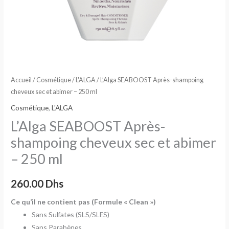
250
ml
Accueil
/
Cosmétique
/
L'ALGA
/ L’Alga SEABOOST Après-shampoing
cheveux sec et abimer – 250 ml
Cosmétique
,
L'ALGA
L’Alga SEABOOST Après-
shampoing cheveux sec et abimer
– 250 ml
260.00
Dhs
Ce qu’il ne contient pas (Formule « Clean »)
Sans Sulfates (SLS/SLES)
Sans Parabènes