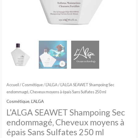
Sans
Sulfates
250
ml
Accueil
/
Cosmétique
/
L'ALGA
/ L’ALGA SEAWET Shampoing Sec
endommagé, Cheveux moyens à épais Sans Sulfates 250 ml
Cosmétique
,
L'ALGA
L’ALGA SEAWET Shampoing Sec
endommagé, Cheveux moyens à
épais Sans Sulfates 250 ml