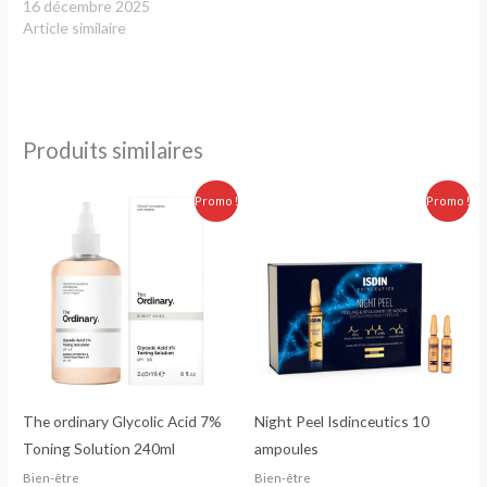
16 décembre 2025
Article similaire
Produits similaires
Le
Le
Le
Le
Promo !
Promo !
prix
prix
prix
prix
initial
actuel
initial
actuel
était :
est :
était :
est :
250.00 Dhs.
229.00 Dhs.
350.00 Dhs.
290.00 Dhs.
The ordinary Glycolic Acid 7%
Night Peel Isdinceutics 10
Toning Solution 240ml
ampoules
Bien-être
Bien-être