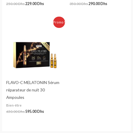
250.00
Dhs
229.00
Dhs
350.00
Dhs
290.00
Dhs
Le
Le
Promo !
prix
prix
initial
actuel
était :
est :
650.00 Dhs.
595.00 Dhs.
FLAVO-C MELATONIN Sérum
réparateur de nuit 30
Ampoules
Bien-être
650.00
Dhs
595.00
Dhs