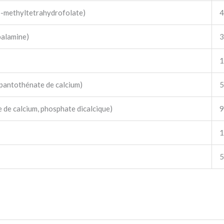
-5-methyltetrahydrofolate)
4
balamine)
3
1
pantothénate de calcium)
5
de calcium, phosphate dicalcique)
9
1
5