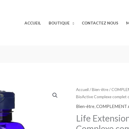
ACCUEIL
BOUTIQUE
CONTACTEZ NOUS
M
quantité
Accueil
/
Bien-être
/
COMPLEM
BioActive Complexe complet d
de
Life
Bien-être
,
COMPLEMENT A
Extension
Life Extensio
BioActive
Complexe com
Complexe