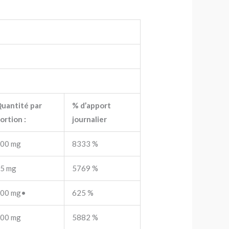
uantité par
% d’apport
ortion :
journalier
00 mg
8333 %
5 mg
5769 %
00 mg•
625 %
00 mg
5882 %