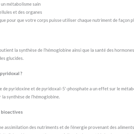
t un métabolisme sain
ellules et des organes
ique pour que votre corps puisse utiliser chaque nutriment de façon p
outient la synthèse de l’hémoglobine ainsi que la santé des hormones
des glucides.
pyridoxal ?
 de pyridoxine et de pyridoxal-5′-phosphate a un effet sur le métabo
r la synthèse de l’hémoglobine.
 bioactives
nne assimilation des nutriments et de l’énergie provenant des alimen