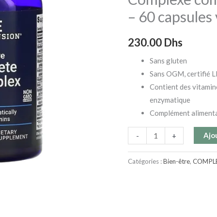
complet
– 60 capsules
de
vitamines
230.00
Dhs
B
Sans gluten
-
Sans OGM, certifié L
60
Contient des vitamine
capsules
enzymatique
végétariennes
Complément aliment
Ajo
-
+
Catégories :
Bien-être
,
COMPLE