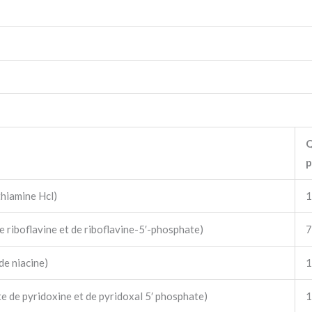
Q
p
thiamine Hcl)
1
e riboflavine et de riboflavine-5′-phosphate)
7
de niacine)
1
e de pyridoxine et de pyridoxal 5′ phosphate)
1