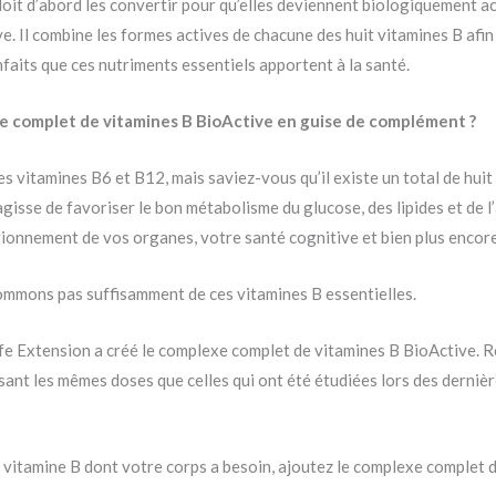
l doit d’abord les convertir pour qu’elles deviennent biologiquement a
. Il combine les formes actives de chacune des huit vitamines B afin
aits que ces nutriments essentiels apportent à la santé.
xe complet de vitamines B BioActive en guise de complément ?
 vitamines B6 et B12, mais saviez-vous qu’il existe un total de huit 
’agisse de favoriser le bon métabolisme du glucose, des lipides et de 
tionnement de vos organes, votre santé cognitive et bien plus encore
mmons pas suffisamment de ces vitamines B essentielles.
ife Extension a créé le complexe complet de vitamines B BioActive. 
sant les mêmes doses que celles qui ont été étudiées lors des dernièr
a vitamine B dont votre corps a besoin, ajoutez le complexe complet 