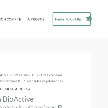
Panier/
0.00
Dhs
ON COMPTE
A PROPOS
ENT ALIMENTAIRE USA
/ Life Extension
e vitamines B – 60 capsules végétariennes
LIMENTAIRE USA
n BioActive
plet de vitamines B