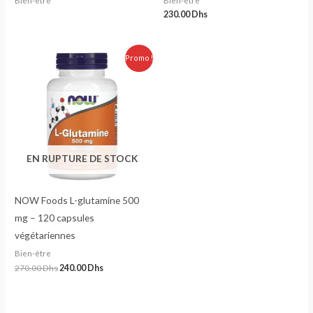
Bien-être
Bien-être
230.00
Dhs
Le
Le
Promo !
prix
prix
initial
actuel
était :
est :
270.00 Dhs.
240.00 Dhs.
EN RUPTURE DE STOCK
NOW Foods L-glutamine 500
mg – 120 capsules
végétariennes
Bien-être
270.00
Dhs
240.00
Dhs