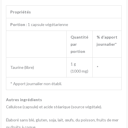
Propriétés
Portion
: 1 capsule végétarienne
Quantité
% d’apport
par
journalier*
portion
1 g
Taurine (libre)
*
(1000 mg)
* Apport journalier non établi.
Autres ingrédients
Cellulose (capsule) et acide stéarique (source végétale).
Élaboré sans blé, gluten, soja, lait, œufs, du poisson, fruits de mer
ou fruits à coque.