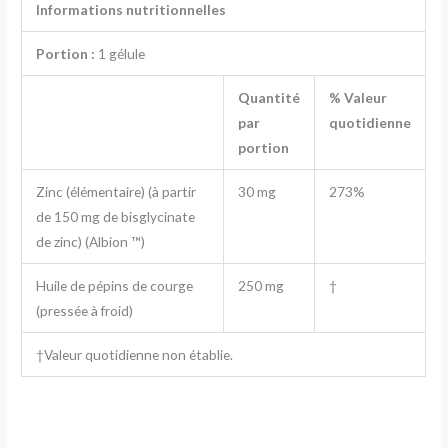
Informations nutritionnelles
Portion :
1 gélule
Quantité
% Valeur
par
quotidienne
portion
Zinc (élémentaire) (à partir
30 mg
273%
de 150 mg de bisglycinate
de zinc) (Albion
™)
Huile de pépins de courge
250 mg
†
(pressée à froid)
†Valeur quotidienne non établie.