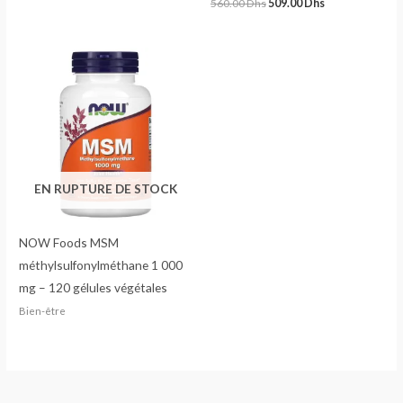
560.00
Dhs
509.00
Dhs
EN RUPTURE DE STOCK
NOW Foods MSM
méthylsulfonylméthane 1 000
mg – 120 gélules végétales
Bien-être