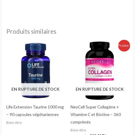
Produits similaires
Le
Le
Promo !
prix
prix
initial
actuel
était :
est :
560.00 Dhs.
509.00 Dhs.
EN RUPTURE DE STOCK
EN RUPTURE DE STOCK
Life Extension Taurine 1000 mg
NeoCell Super Collagène +
– 90 capsules végétariennes
Vitamine C et Biotine – 360
comprimés
Bien-être
Bien-être