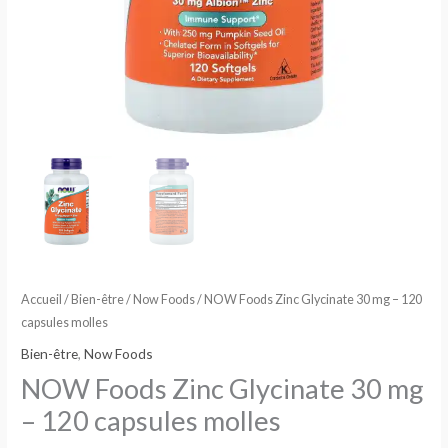
molles
Accueil
/
Bien-être
/
Now Foods
/ NOW Foods Zinc Glycinate 30 mg – 120
capsules molles
Bien-être
,
Now Foods
NOW Foods Zinc Glycinate 30 mg
– 120 capsules molles