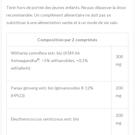
Tenir hors de portée des jeunes enfants. Ne pas dépasser la dose
recommandée. Un complément alimentaire ne doit pas se
substituer à une alimentation variée et à un mode de vie sain.
Composition par 2 comprimés
Withania somnifera extr. bio (KSM-66
300
®
Ashwagandha
, >5% withanolides, <0,1%
mg
withaferin)
Panax ginseng extr. bio (ginsenosides 8-12%
200
(HPLC))
mg
200
Eleutherococcus senticosus extr. bio
mg