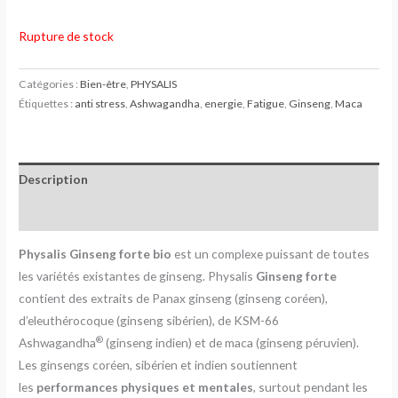
Rupture de stock
Catégories :
Bien-être
,
PHYSALIS
Étiquettes :
anti stress
,
Ashwagandha
,
energie
,
Fatigue
,
Ginseng
,
Maca
Description
Avis (0)
Physalis Ginseng forte bio
est un complexe puissant de toutes
les variétés existantes de ginseng. Physalis
Ginseng forte
contient des extraits de Panax ginseng (ginseng coréen),
d’eleuthérocoque (ginseng sibérien), de KSM-66
®
Ashwagandha
(ginseng indien) et de maca (ginseng péruvien).
Les ginsengs coréen, sibérien et indien soutiennent
les
performances physiques et mentales
, surtout pendant les