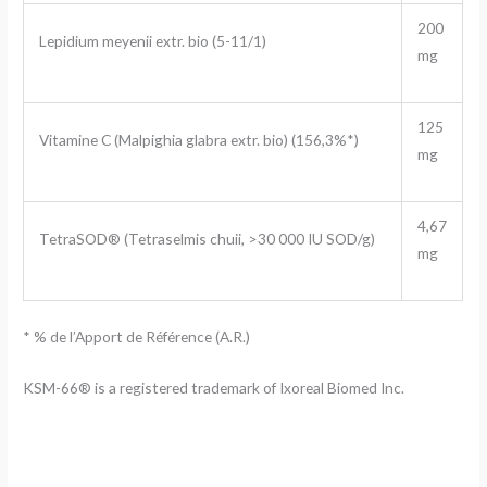
200
Lepidium meyenii extr. bio (5-11/1)
mg
125
Vitamine C (Malpighia glabra extr. bio) (156,3%*)
mg
4,67
TetraSOD® (Tetraselmis chuii, >30 000 IU SOD/g)
mg
* % de l’Apport de Référence (A.R.)
KSM-66® is a registered trademark of Ixoreal Biomed Inc.