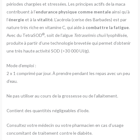
périodes chargées et stressées. Les principes actifs de la maca
contribuent à l’
endurance physique comme mentale
ainsi qu’à
l’
énergie
et à la
vitalité
. L’acérola (cerise des Barbades) est par
nature très riche en vitamine C, qui aide à
combattre la fatigue
.
®
Avec du TetraSOD
, soit de l’algue
Tetraselmis chuii
lyophilisée,
produite à partir d’une technologie brevetée qui permet d’obtenir
une très haute activité SOD (>30 000 UI/g).
Mode d’emploi :
2 x 1 comprimé par jour. À prendre pendant les repas avec un peu
d’eau.
Ne pas utiliser au cours de la grossesse ou de l’allaitement.
Contient des quantités négligeables d’iode.
Consultez votre médecin ou votre pharmacien en cas d’usage
concomitant de traitement contre le diabète.