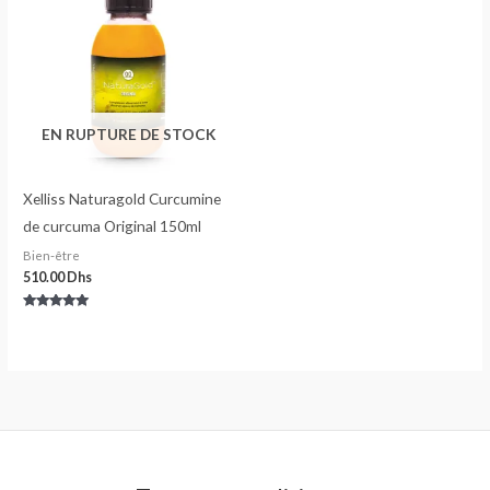
EN RUPTURE DE STOCK
Xelliss Naturagold Curcumine
de curcuma Original 150ml
Bien-être
510.00
Dhs
Note
5.00
sur 5