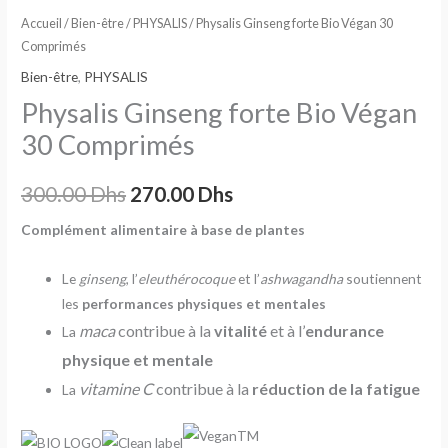
Accueil
/
Bien-être
/
PHYSALIS
/ Physalis Ginseng forte Bio Végan 30
Comprimés
Bien-être
,
PHYSALIS
Physalis Ginseng forte Bio Végan
30 Comprimés
300.00
Dhs
270.00
Dhs
Complément alimentaire à base de plantes
Le
ginseng
, l’
eleuthérocoque
et l’
ashwagandha
soutiennent
les
performances physiques et mentales
maca
contribue à la
vitalité
et à l’
endurance
La
physique et mentale
vitamine C
contribue à la
réduction de la fatigue
La