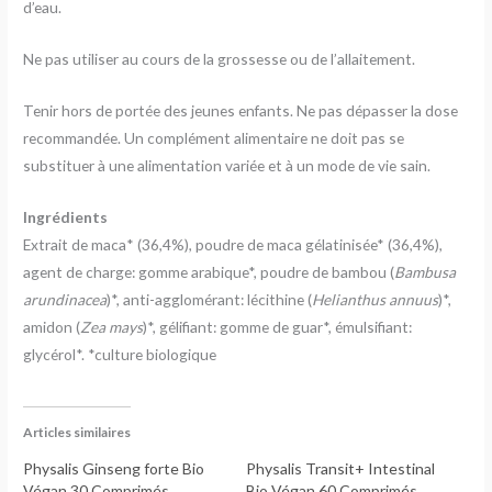
d’eau.
Ne pas utiliser au cours de la grossesse ou de l’allaitement.
Tenir hors de portée des jeunes enfants. Ne pas dépasser la dose
recommandée. Un complément alimentaire ne doit pas se
substituer à une alimentation variée et à un mode de vie sain.
Ingrédients
Extrait de maca* (36,4%), poudre de maca gélatinisée* (36,4%),
agent de charge: gomme arabique*, poudre de bambou (
Bambusa
arundinacea
)*, anti-agglomérant: lécithine (
Helianthus annuus
)*,
amidon (
Zea mays
)*, gélifiant: gomme de guar*, émulsifiant:
glycérol*. *culture biologique
Articles similaires
Physalis Ginseng forte Bio
Physalis Transit+ Intestinal
Végan 30 Comprimés
Bio Végan 60 Comprimés