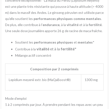
concentré exceptionnel! *La maca du Pérou (
Lepidium meyenii
)
est une plante très résistante qui pousse à haute altitude (> 4000
m) dans le massif des Andes. Le ginseng péruvien est utilisée parce
qu’elle soutient les
performances physiques comme mentales
.
De plus, elle contribue à l’
endurance
, à la
vitalité
et à la
fertilité
.
Une seule dose journalière apporte 26 g de racine de maca fraîche.
Soutient les
performances physiques
et
mentales
*
vitalité
et à la
fertilité
*
Contribue à la
Mélange actif concentré
Composition par 2 comprimés
Lepidium meyenii extr. bio (MaQaBoost®)
1300 mg
Mode d’emploi
1 à 2 comprimés par jour. À prendre pendant les repas avec un peu