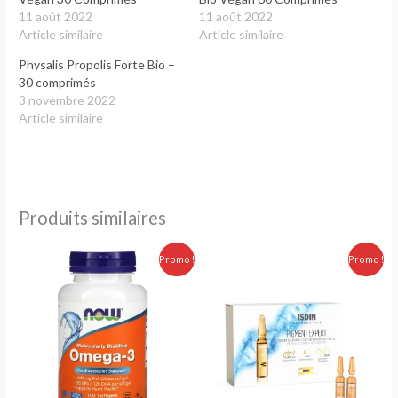
11 août 2022
11 août 2022
Article similaire
Article similaire
Physalis Propolis Forte Bio –
30 comprimés
3 novembre 2022
Article similaire
Produits similaires
Le
Le
Le
Le
Promo !
Promo !
prix
prix
prix
prix
initial
actuel
initial
actuel
était :
est :
était :
est :
250.00 Dhs.
209.00 Dhs.
350.00 Dhs.
299.00 Dhs.