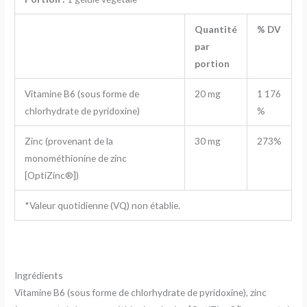
Quantité
% DV
par
portion
Vitamine B6 (sous forme de
20 mg
1 176
chlorhydrate de pyridoxine)
%
Zinc (provenant de la
30 mg
273%
monométhionine de zinc
[OptiZinc®])
*Valeur quotidienne (VQ) non établie.
Ingrédients
Vitamine B6 (sous forme de chlorhydrate de pyridoxine), zinc