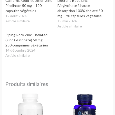
California Gold Nutrition Zinc
Doctor’s Best Zinc
Picolinate 50 mg – 120
Bisglycinate à haute
capsules végétales
absorption 100% chélaté 50
12 août 2024
mg – 90 capsules végétales
Article similaire
19 mai 2024
Article similaire
Piping Rock Zinc Chelated
(Zinc Gluconate) 50 mg –
250 comprimés végétarien
14 décembre 2024
Article similaire
Produits similaires