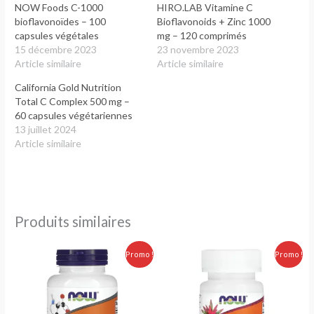
NOW Foods C-1000
HIRO.LAB Vitamine C
bioflavonoïdes – 100
Bioflavonoids + Zinc 1000
capsules végétales
mg – 120 comprimés
15 décembre 2023
23 novembre 2023
Article similaire
Article similaire
California Gold Nutrition
Total C Complex 500 mg –
60 capsules végétariennes
13 juillet 2024
Article similaire
Produits similaires
Le
Le
Le
Le
Promo !
Promo !
prix
prix
prix
prix
initial
actuel
initial
actuel
était :
est :
était :
est :
270.00 Dhs.
240.00 Dhs.
300.00 Dhs.
279.00 Dhs.