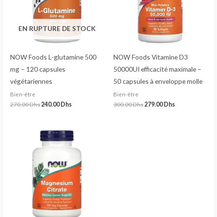
EN RUPTURE DE STOCK
NOW Foods L-glutamine 500
NOW Foods Vitamine D3
mg – 120 capsules
50000UI efficacité maximale –
végétariennes
50 capsules à enveloppe molle
Bien-être
Bien-être
270.00
Dhs
240.00
Dhs
300.00
Dhs
279.00
Dhs