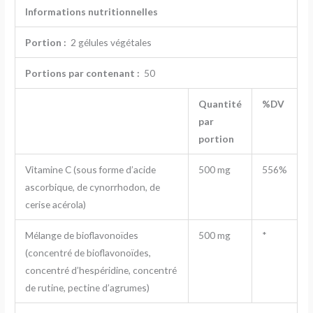
Informations nutritionnelles
Portion :
2 gélules végétales
Portions par contenant :
50
Quantité
%DV
par
portion
Vitamine C (sous forme d’acide
500 mg
556%
ascorbique, de cynorrhodon, de
cerise acérola)
Mélange de bioflavonoïdes
500 mg
*
(concentré de bioflavonoïdes,
concentré d’hespéridine, concentré
de rutine, pectine d’agrumes)